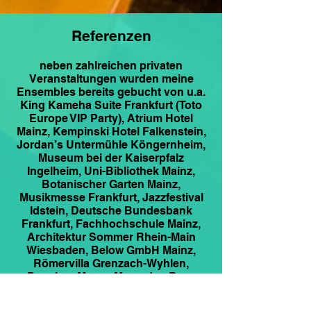
Referenzen
neben zahlreichen privaten
Veranstaltungen wurden meine
Ensembles bereits gebucht von u.a.
King Kameha Suite Frankfurt (Toto
Europe VIP Party), Atrium Hotel
Mainz, Kempinski Hotel Falkenstein,
Jordan’s Untermühle Köngernheim,
Museum bei der Kaiserpfalz
Ingelheim, Uni-Bibliothek Mainz,
Botanischer Garten Mainz,
Musikmesse Frankfurt, Jazzfestival
Idstein, Deutsche Bundesbank
Frankfurt, Fachhochschule Mainz,
Architektur Sommer Rhein-Main
Wiesbaden, Below GmbH Mainz,
Römervilla Grenzach-Wyhlen,
Premium Messe Mercedes-Benz
Koblenz, MCC Mainz,
Architektenkammer Rheinland-Pfalz,